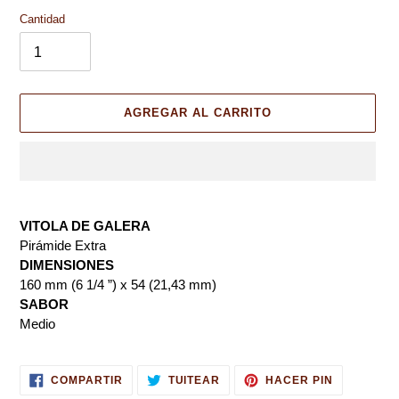
U
C
Cantidad
T
O
D
E
S
AGREGAR AL CARRITO
T
A
C
A
Agregando
D
el
O
VITOLA DE GALERA
producto
Pirámide Extra
a
DIMENSIONES
tu
160 mm (6 1/4 ”) x 54 (21,43 mm)
carrito
SABOR
de
Medio
compra
COMPARTIR
TUITEAR
PINEAR
COMPARTIR
TUITEAR
HACER PIN
EN
EN
EN