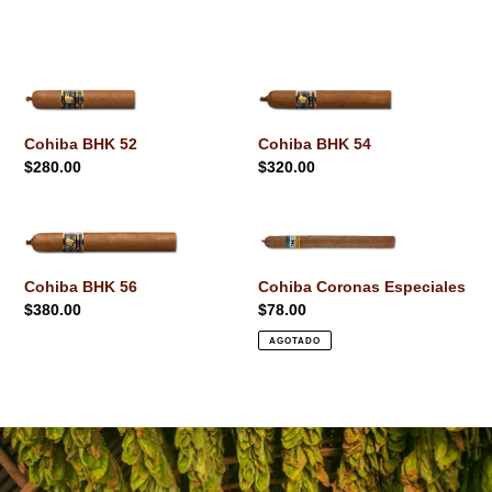
FACEBOOK
TWITTER
PINTERES
Cohiba
Cohiba
BHK
BHK
52
54
Cohiba BHK 52
Cohiba BHK 54
Precio
$280.00
Precio
$320.00
habitual
habitual
Cohiba
Cohiba
BHK
Coronas
56
Especiales
Cohiba BHK 56
Cohiba Coronas Especiales
Precio
$380.00
Precio
$78.00
habitual
habitual
AGOTADO