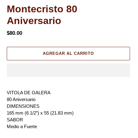
P
Montecristo 80
R
Aniversario
O
D
U
Precio
$80.00
C
habitual
T
O
AGREGAR AL CARRITO
D
E
S
T
A
Agregando
C
el
VITOLA DE GALERA
A
producto
80 Aniversario
D
a
DIMENSIONES
O
tu
165 mm (6 1/2”) x 55 (21.83 mm)
carrito
SABOR
de
Medio a Fuerte
compra