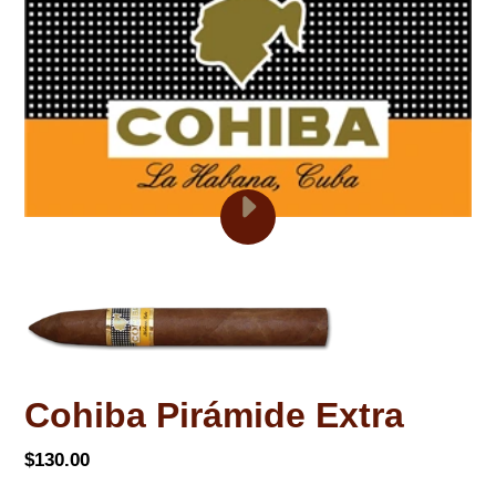
REPRODUCIR
EL
VIDEO
HABANOS
COHIBA
-
THE
BRAND
P
Cohiba Pirámide Extra
R
O
Precio
$130.00
D
habitual