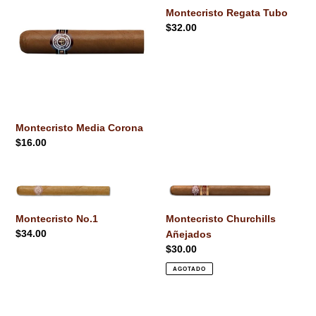
Corona
Tubo
Montecristo Regata Tubo
Precio
$32.00
habitual
Montecristo Media Corona
Precio
$16.00
habitual
Montecristo
Montecristo
No.1
Churchills
Añejados
Montecristo No.1
Montecristo Churchills
Precio
$34.00
Añejados
habitual
Precio
$30.00
habitual
AGOTADO